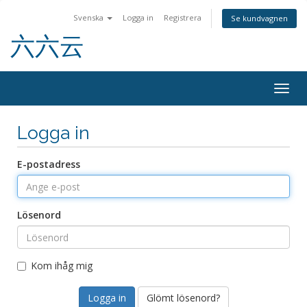
Svenska
Logga in
Registrera
Se kundvagnen
六六云
Togg
navig
Logga in
E-postadress
Lösenord
Kom ihåg mig
Glömt lösenord?