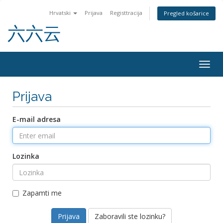
Hrvatski
Prijava
Registtracija
Pregled košarice
六六云
Togg
navig
Prijava
E-mail adresa
Lozinka
Zapamti me
Zaboravili ste lozinku?