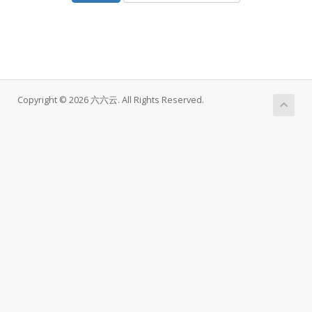
Copyright © 2026 六六云. All Rights Reserved.