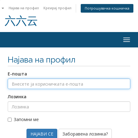
n
Најава на профил
Креирај профил
Потрошувачка кошничка
六六云
Togg
navig
Најава на профил
Е-пошта
Лозинка
Запомни ме
Заборавена лозинка?