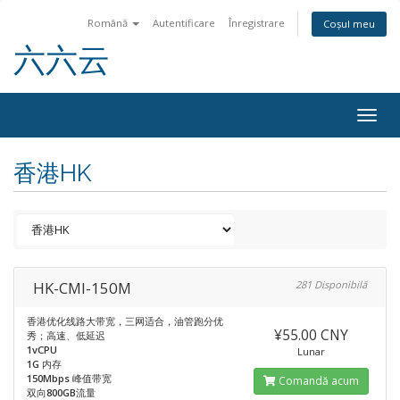
Română
Autentificare
Înregistrare
Coșul meu
六六云
Togg
navig
香港HK
HK-CMI-150M
281 Disponibilă
香港优化线路大带宽，三网适合，油管跑分优
¥55.00 CNY
秀；高速、低延迟
1vCPU
Lunar
1G
内存
150Mbps
峰值带宽
Comandă acum
双向
800GB
流量