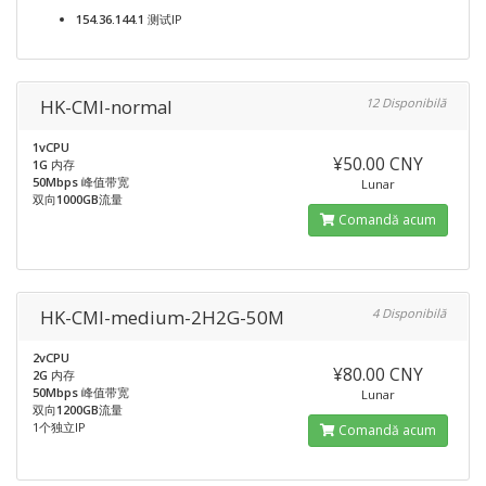
154.36.144.1
测试IP
HK-CMI-normal
12 Disponibilă
1vCPU
¥50.00 CNY
1G
内存
50Mbps
峰值带宽
Lunar
双向
1000GB
流量
Comandă acum
HK-CMI-medium-2H2G-50M
4 Disponibilă
2vCPU
¥80.00 CNY
2G
内存
50Mbps
峰值带宽
Lunar
双向
1200GB
流量
1个独立IP
Comandă acum