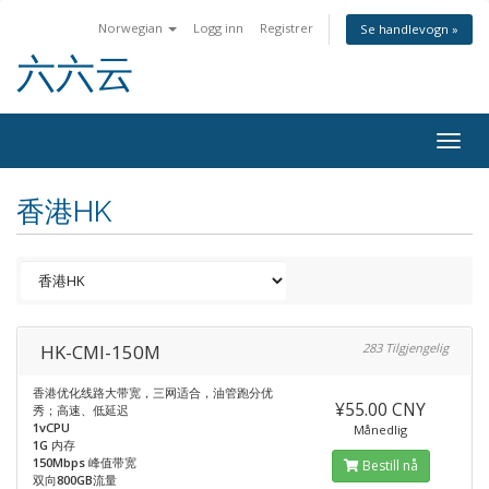
Norwegian
Logg inn
Registrer
Se handlevogn »
六六云
Togg
navig
香港HK
HK-CMI-150M
283 Tilgjengelig
香港优化线路大带宽，三网适合，油管跑分优
¥55.00 CNY
秀；高速、低延迟
1vCPU
Månedlig
1G
内存
150Mbps
峰值带宽
Bestill nå
双向
800GB
流量