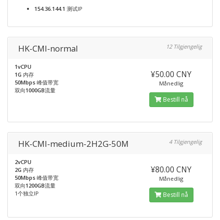
154.36.144.1
测试IP
HK-CMI-normal
12 Tilgjengelig
1vCPU
¥50.00 CNY
1G
内存
50Mbps
峰值带宽
Månedlig
双向
1000GB
流量
Bestill nå
HK-CMI-medium-2H2G-50M
4 Tilgjengelig
2vCPU
¥80.00 CNY
2G
内存
50Mbps
峰值带宽
Månedlig
双向
1200GB
流量
1个独立IP
Bestill nå