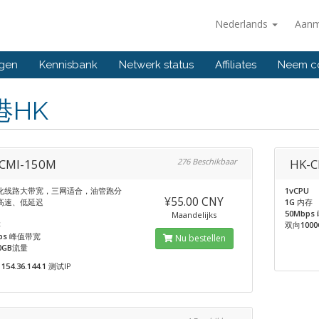
Nederlands
Aanm
ngen
Kennisbank
Netwerk status
Affiliates
Neem co
港HK
CMI-150M
276 Beschikbaar
HK-C
化线路大带宽，三网适合，油管跑分
1vCPU
¥55.00 CNY
高速、低延迟
1G
内存
50Mbps
Maandelijks
存
双向
100
ps
峰值带宽
Nu bestellen
0GB
流量
154.36.144.1
测试IP