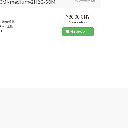
CMI-medium-2H2G-50M
4 Beschikbaar
¥80.00 CNY
存
s
峰值带宽
Maandelijks
00GB
流量
IP
Nu bestellen