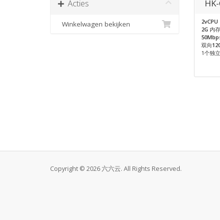
Acties
HK-
2vCPU
Winkelwagen bekijken
2G
内
50Mbp
双向
12
1个独立
Copyright © 2026 六六云. All Rights Reserved.