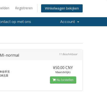
elden
Registreren
Winkelwagen bekijken
ntact op met ons
Account
MI-normal
11 Beschikbaar
¥50.00 CNY
峰值带宽
Maandelijks
0GB
流量
Nu bestellen