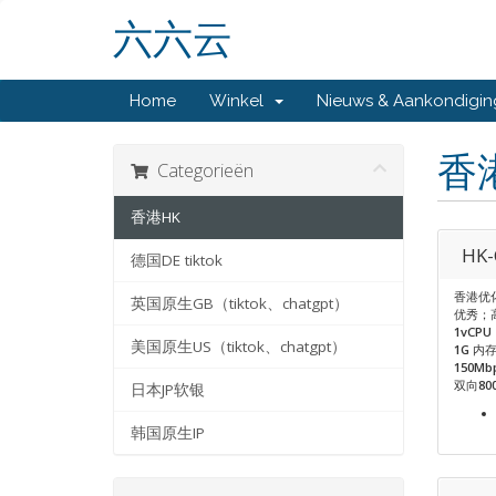
六六云
Home
Winkel
Nieuws & Aankondigi
香
Categorieën
香港HK
HK-
德国DE tiktok
香港优
英国原生GB（tiktok、chatgpt）
优秀；
1vCPU
美国原生US（tiktok、chatgpt）
1G
内
150Mb
双向
80
日本JP软银
韩国原生IP