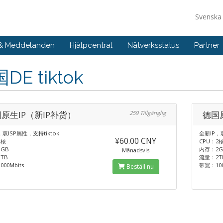
Svensk
 & Meddelanden
Hjälpcentral
Nätverksstatus
Partner
DE tiktok
原生IP（新IP补货）
259 Tillgänglig
德国原
，双ISP属性，支持tiktok
全新IP，双
¥60.00 CNY
1核
CPU：2
GB
内存：2G
Månadsvis
TB
流量：2T
00Mbits
带宽：100
Beställ nu