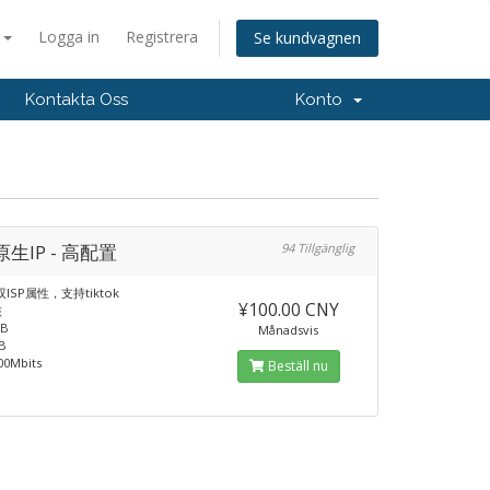
a
Logga in
Registrera
Se kundvagnen
Kontakta Oss
Konto
生IP - 高配置
94 Tillgänglig
ISP属性，支持tiktok
¥100.00 CNY
核
B
Månadsvis
B
0Mbits
Beställ nu