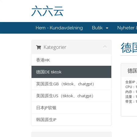
六六云
Hem - Kundavdelning
Butik
Nyheter
德国
Kategorier
香港HK
德国
德国DE tiktok
全新IP
英国原生GB（tiktok、chatgpt）
CPU：
内存：1
美国原生US（tiktok、chatgpt）
流量：1
带宽：10
日本JP软银
韩国原生IP