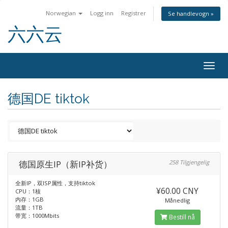
Norwegian
Logg inn
Registrer
Se handlevogn »
六六云
Togg
navig
德国DE tiktok
德国原生IP（新IP补货）
258 Tilgjengelig
全新IP，双ISP属性，支持tiktok
¥60.00 CNY
CPU：1核
内存：1GB
Månedlig
流量：1TB
带宽：1000Mbits
Bestill nå