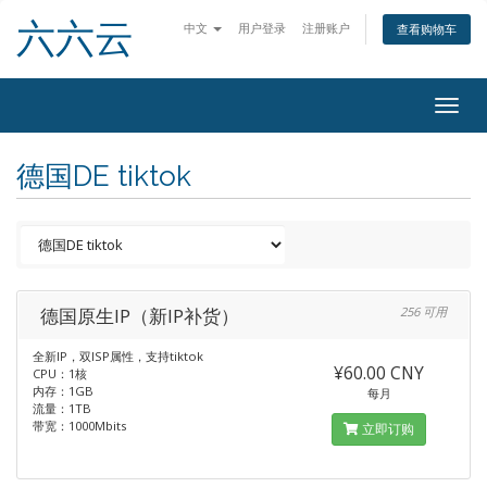
六六云
中文
用户登录
注册账户
查看购物车
Togg
navig
德国DE tiktok
德国原生IP（新IP补货）
256 可用
全新IP，双ISP属性，支持tiktok
¥60.00 CNY
CPU：1核
内存：1GB
每月
流量：1TB
带宽：1000Mbits
立即订购