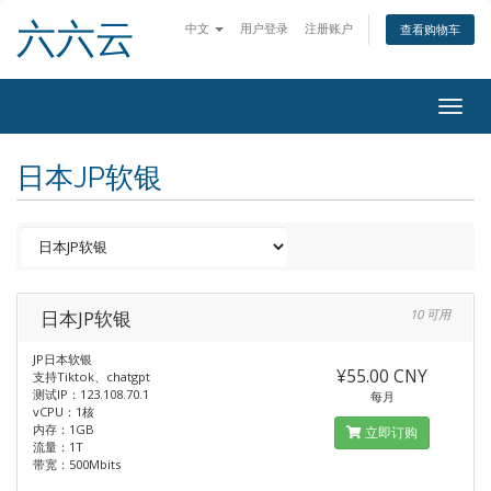
六六云
中文
用户登录
注册账户
查看购物车
Togg
navig
日本JP软银
日本JP软银
10 可用
JP日本软银
¥55.00 CNY
支持Tiktok、chatgpt
测试IP：123.108.70.1
每月
vCPU：1核
内存：1GB
立即订购
流量：1T
带宽：500Mbits