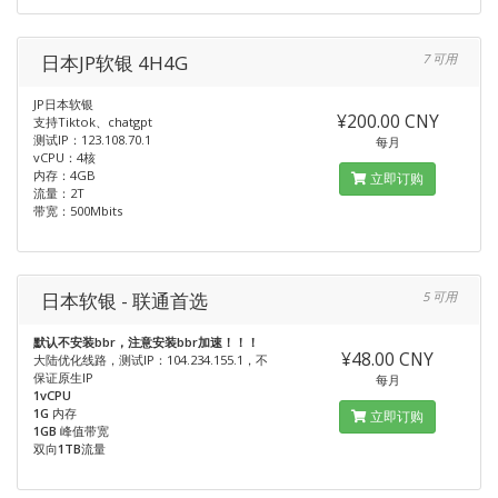
日本JP软银 4H4G
7 可用
JP日本软银
¥200.00 CNY
支持Tiktok、chatgpt
测试IP：123.108.70.1
每月
vCPU：4核
内存：4GB
立即订购
流量：2T
带宽：500Mbits
日本软银 - 联通首选
5 可用
默认不安装bbr，注意安装bbr加速！！！
¥48.00 CNY
大陆优化线路，测试IP：104.234.155.1，不
保证原生IP
每月
1vCPU
1G
内存
立即订购
1GB
峰值带宽
双向
1TB
流量