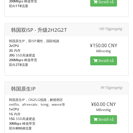
200Mbps
峰值带宽
Bestill nå
双向
1TB
流量
韩国双ISP - 升级2H2G2T
100 Tilgjengelig
韩国原生IP，双ISP属性，国际线路
¥150.00 CNY
2vCPU
2G
内存
Månedlig
20G
SSD高速硬盘
200Mbps
峰值带宽
Bestill nå
双向
2TB
流量
韩国原生IP
99 Tilgjengelig
韩国原生IP，CN2/LG线路，解锁韩区
¥60.00 CNY
netflix、afreecatv、tving、wavve等
1vCPU
Månedlig
1G
内存
15G
SSD高速硬盘
Bestill nå
30Mbps
峰值带宽
双向
800GB
流量