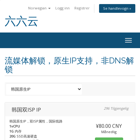
Norwegian
Logg inn
Registrer
Se handlevogn »
六六云
Togg
navig
流媒体解锁，原生IP支持，非DNS解
锁
韩国双ISP IP
296 Tilgjengelig
韩国原生IP，双ISP属性，国际线路
¥80.00 CNY
1vCPU
1G
内存
Månedlig
20G
SSD高速硬盘