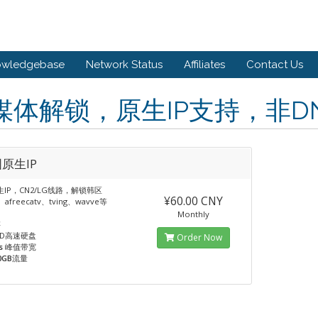
owledgebase
Network Status
Affiliates
Contact Us
媒体解锁，原生IP支持，非D
原生IP
IP，CN2/LG线路，解锁韩区
¥60.00 CNY
x、afreecatv、tving、wavve等
Monthly
存
SD高速硬盘
Order Now
s
峰值带宽
0GB
流量