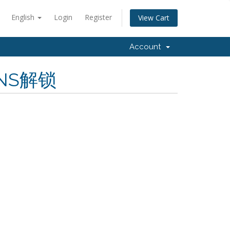
English
Login
Register
View Cart
Account
NS解锁