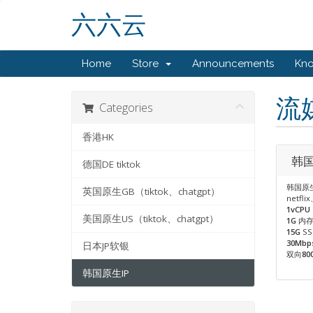
六六云
Home
Store
Announcements
Kn
流
Categories
香港HK
韩国
德国DE tiktok
韩国原生
英国原生GB（tiktok、chatgpt）
netfli
1vCPU
美国原生US（tiktok、chatgpt）
1G
内
15G
S
30Mbp
日本JP软银
双向
80
韩国原生IP