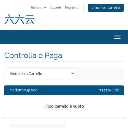
Italiano
Accedi
Registrati
Visualizza Carrello
六六云
Togg
navig
Controlla e Paga
Prodotto/Opzioni
Prezzo/Ciclo
Il tuo carrello è vuoto