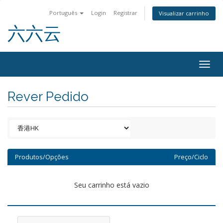
Português
Login
Registrar
Visualizar carrinho
六六云
Togg
navig
Rever Pedido
Produtos/Opções
Preço/Ciclo
Seu carrinho está vazio