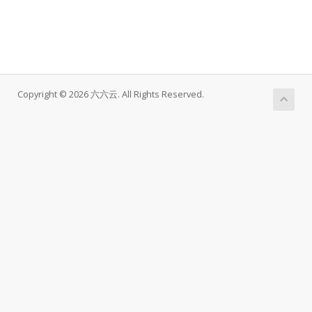
Copyright © 2026 六六云. All Rights Reserved.